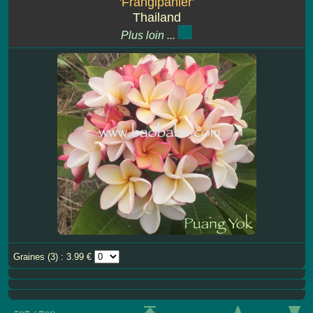
'Frangipanier'
Thailand
Plus loin ...
Graines (3) : 3.99 €