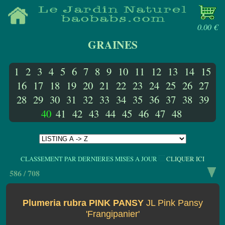
0.00 €
GRAINES
1
2
3
4
5
6
7
8
9
10
11
12
13
14
15
16
17
18
19
20
21
22
23
24
25
26
27
28
29
30
31
32
33
34
35
36
37
38
39
40
41
42
43
44
45
46
47
48
CLASSEMENT PAR DERNIERES MISES A JOUR
CLIQUER ICI
586 / 708
Plumeria rubra PINK PANSY
JL Pink Pansy
'Frangipanier'