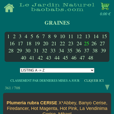
0.00 €
GRAINES
1
2
3
4
5
6
7
8
9
10
11
12
13
14
15
16
17
18
19
20
21
22
23
24
25
26
27
28
29
30
31
32
33
34
35
36
37
38
39
40
41
42
43
44
45
46
47
48
CLASSEMENT PAR DERNIERES MISES A JOUR
CLIQUER ICI
361 / 708
Plumeria rubra CERISE
X*Abbey, Banyo Cerise,
Firedancer, Hot Magenta, Hot Pink, La Vendinima
Cerise, Mikael