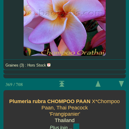
Graines (3) : Hors Stock
369 / 708
Plumeria rubra CHOMPOO PAAN
X*Chompoo
Paan, Thai Peacock
'Frangipanier'
Thailand
Plus loin ...