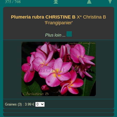
375 / 708
Plumeria rubra CHRISTINE B
X* Christina B
'Frangipanier'
Plus loin ...
Graines (3) : 3.99 €