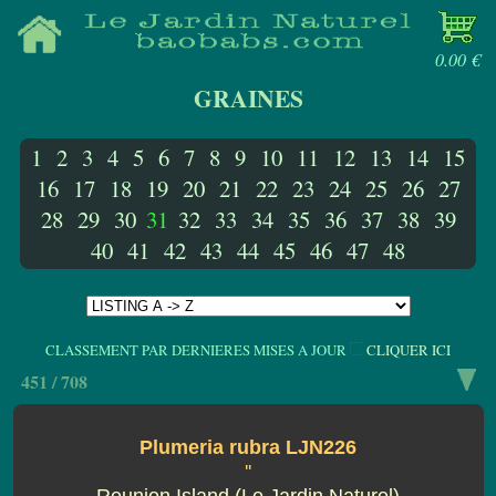
0.00 €
GRAINES
1
2
3
4
5
6
7
8
9
10
11
12
13
14
15
16
17
18
19
20
21
22
23
24
25
26
27
28
29
30
31
32
33
34
35
36
37
38
39
40
41
42
43
44
45
46
47
48
CLASSEMENT PAR DERNIERES MISES A JOUR
CLIQUER ICI
451 / 708
Plumeria rubra LJN226
''
Reunion Island (Le Jardin Naturel)