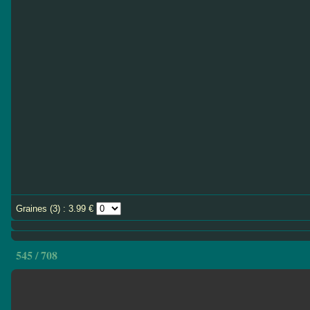
Graines (3) : 3.99 €
545 / 708