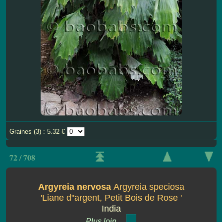
Graines (3) : 5.32 €
72 / 708
Argyreia nervosa
Argyreia speciosa
'Liane d"argent, Petit Bois de Rose '
India
Plus loin ...