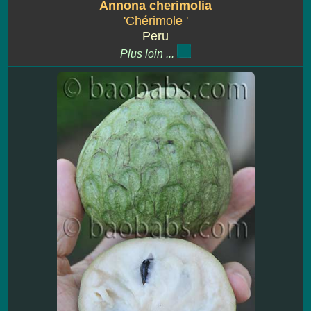
Annona cherimolia
'Chérimole '
Peru
Plus loin ...