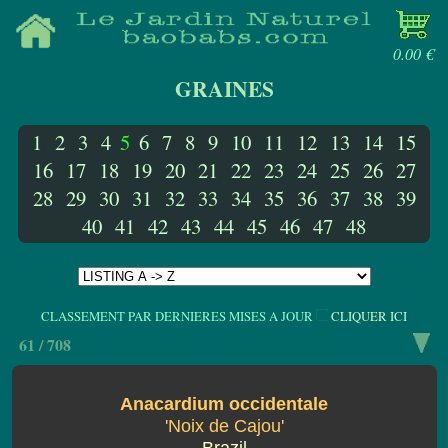
0.00 €
GRAINES
1
2
3
4
5
6
7
8
9
10
11
12
13
14
15
16
17
18
19
20
21
22
23
24
25
26
27
28
29
30
31
32
33
34
35
36
37
38
39
40
41
42
43
44
45
46
47
48
CLASSEMENT PAR DERNIERES MISES A JOUR
CLIQUER ICI
61 / 708
Anacardium occidentale
'Noix de Cajou'
Brazil