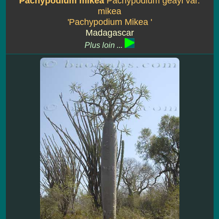
Pachypodium mikea
Pachypodium geayi var.
mikea
'Pachypodium Mikea '
Madagascar
Plus loin ...