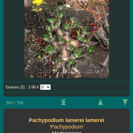
Graines (5) : 3.99 €
309 / 708
Pachypodium lamerei lamerei
'Pachypodium'