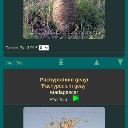
Graines (3) : 3.99 €
306 / 708
Pachypodium geayi
'Pachypodium geayi'
Madagascar
Plus loin ...