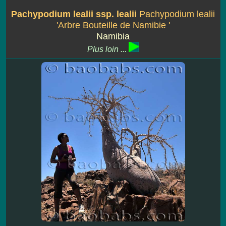
Pachypodium lealii ssp. lealii
Pachypodium lealii
'Arbre Bouteille de Namibie '
Namibia
Plus loin ...