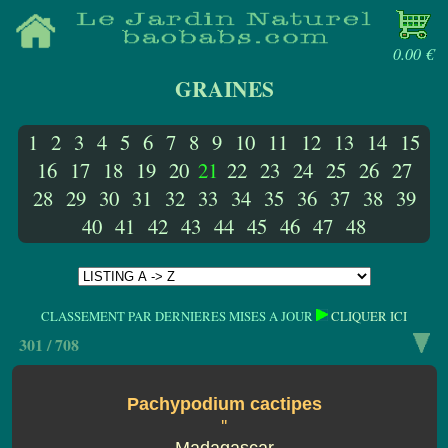
0.00 €
GRAINES
1
2
3
4
5
6
7
8
9
10
11
12
13
14
15
16
17
18
19
20
21
22
23
24
25
26
27
28
29
30
31
32
33
34
35
36
37
38
39
40
41
42
43
44
45
46
47
48
CLASSEMENT PAR DERNIERES MISES A JOUR
CLIQUER ICI
301 / 708
Pachypodium cactipes
''
Madagascar