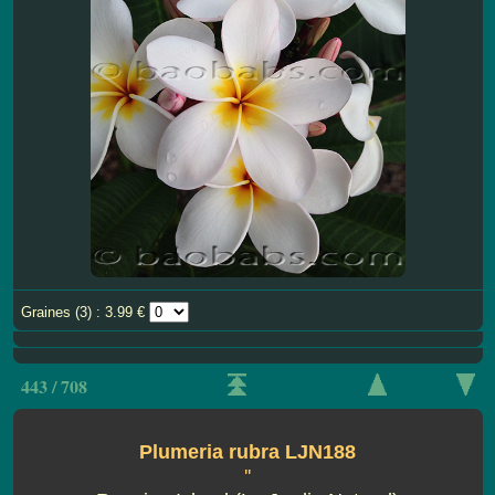
Graines (3) : 3.99 €
443 / 708
Plumeria rubra LJN188
''