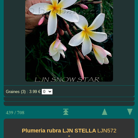
Graines (3) : 3.99 €
439 / 708
Plumeria rubra LJN STELLA
LJN572
''