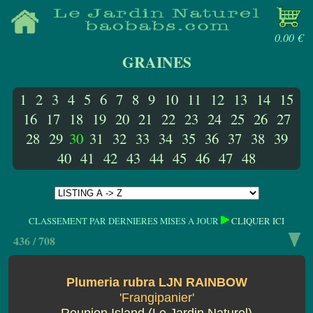
0.00 €
GRAINES
1
2
3
4
5
6
7
8
9
10
11
12
13
14
15
16
17
18
19
20
21
22
23
24
25
26
27
28
29
30
31
32
33
34
35
36
37
38
39
40
41
42
43
44
45
46
47
48
CLASSEMENT PAR DERNIERES MISES A JOUR
CLIQUER ICI
436 / 708
Plumeria rubra LJN RAINBOW
'Frangipanier'
Reunion Island (Le Jardin Naturel)