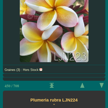
Graines (3) : Hors Stock
450 / 708
Plumeria rubra LJN224
''