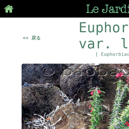
Save
Euphor
<< 戻る
var. l
[ Euphorbia