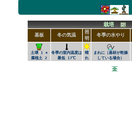
栽培
照
基板
冬の気温
冬季の水やり
明
土壌 1 +
冬季の室内温度は
晴
まれに（基材が乾燥
腐植土 2
最低 17℃
れ
している場合）