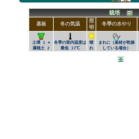
栽培
照
基板
冬の気温
冬季の水やり
明
土壌 1 +
冬季の室内温度は
晴
まれに（基材が乾燥
腐植土 2
最低 17℃
れ
している場合）