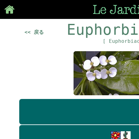
Save
Euphorbi
<< 戻る
[ Euphorbia