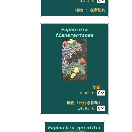
13.3 €
植物 : 在庫切れ
Euphorbia
fianarantsoae
切断 :
6.65 €
植物 (根付き切断) :
14.63 €
Euphorbia geroldii