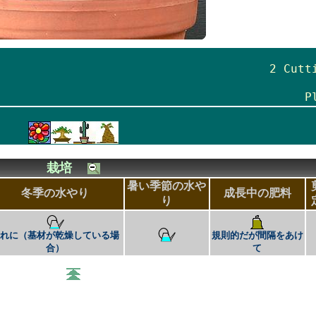
2 Cut
P
栽培
暑い季節の水や
冬季の水やり
成長中の肥料
り
まれに（基材が乾燥している場
規則的だが間隔をあけ
合）
て