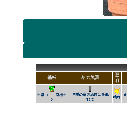
照
基板
冬の気温
明
冬季の室内温度は最低
土壌 1 + 腐植土
晴れ
2
17℃