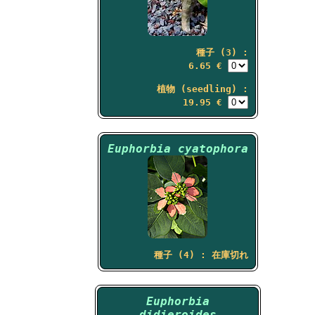
種子 (3) :
6.65 €
植物 (seedling) :
19.95 €
Euphorbia cyatophora
種子 (4) : 在庫切れ
Euphorbia
didieroides