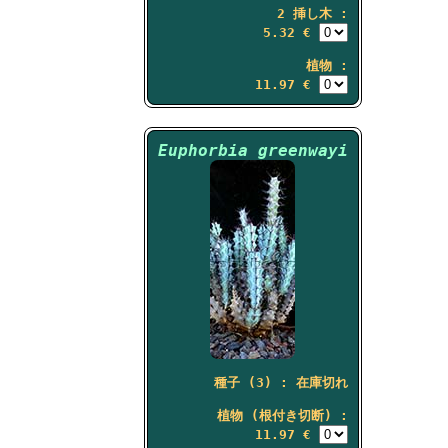
2 挿し木 :
5.32 €
植物 :
11.97 €
Euphorbia greenwayi
種子 (3) : 在庫切れ
植物 (根付き切断) :
11.97 €