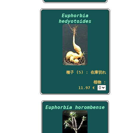
Euphorbia
hedyotoides
種子 (5) : 在庫切れ
植物 :
11.97 €
Euphorbia horombense