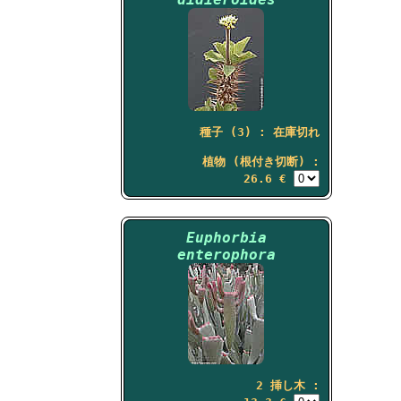
種子 (3) : 在庫切れ
植物 (根付き切断) :
26.6 €
Euphorbia
enterophora
2 挿し木 :