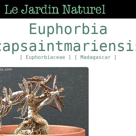
Euphorbia
capsaintmariensi
[ Euphorbiaceae ]
[ Madagascar ]