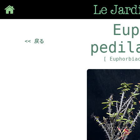
Save
Eup
<< 戻る
pedil
[ Euphorbia