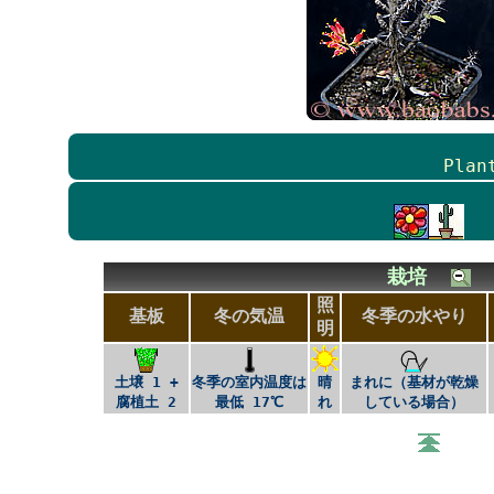
Plan
栽培
照
基板
冬の気温
冬季の水やり
明
土壌 1 +
冬季の室内温度は
晴
まれに（基材が乾燥
腐植土 2
最低 17℃
れ
している場合）