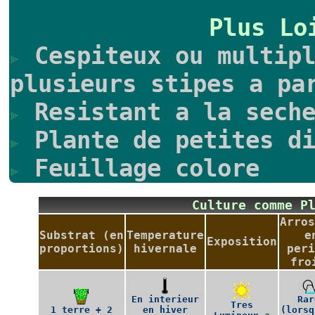
Plus Lo
Cespiteux ou multipl
plusieurs stipes a pa
Resistant a la seche
Plante de petites di
Feuillage colore
Culture comme P
Arros
Substrat (en
Temperature
e
Exposition
proportions)
hivernale
peri
fro
En interieur
Rar
Tres
1 terre + 2
en hiver
(lorsq