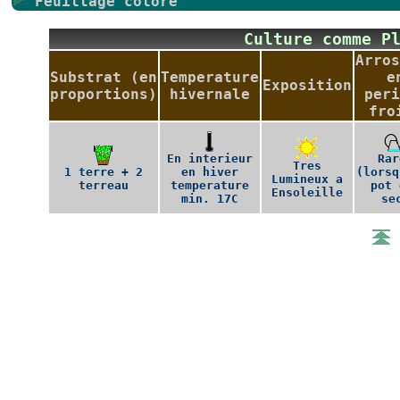
Feuillage colore
Culture comme P
Arros
Substrat (en
Temperature
e
Exposition
proportions)
hivernale
peri
fro
En interieur
Rar
Tres
1 terre + 2
en hiver
(lorsq
Lumineux a
terreau
temperature
pot 
Ensoleille
min. 17C
se