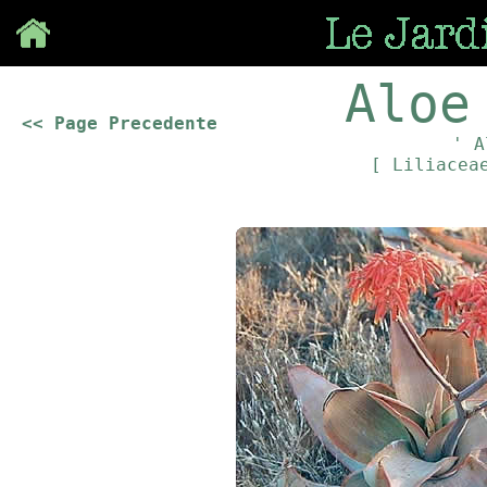
Save
Aloe
<< Page Precedente
' A
[ Liliace