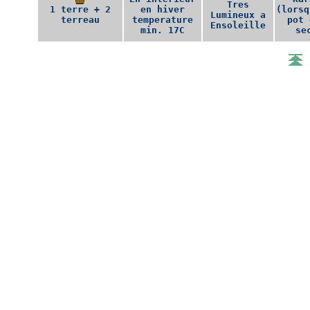
Tres
1 terre + 2
en hiver
(lorsq
Lumineux a
terreau
temperature
pot 
Ensoleille
min. 17C
se