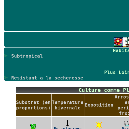
Habit
Subtropical
Plus Loi
Resistant a la secheresse
Culture comme P
Arros
Substrat (en
Temperature
e
Exposition
proportions)
hivernale
peri
fro
En interieur
Rar