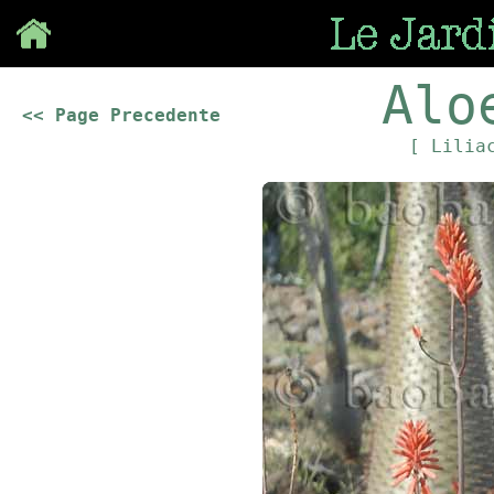
Save
Alo
<< Page Precedente
[ Lilia