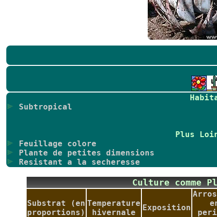
Habit
Subtropical
Plus Loi
Feuillage colore
Plante de petites dimensions
Resistant a la secheresse
Culture comme P
Arros
Substrat (en
Temperature
e
Exposition
proportions)
hivernale
peri