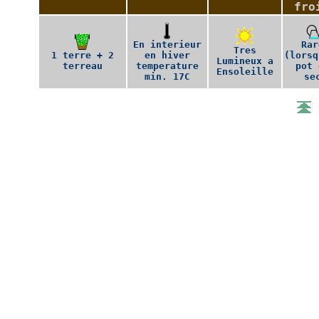
fro
En interieur
Rar
Tres
1 terre + 2
en hiver
(lorsq
Lumineux a
terreau
temperature
pot 
Ensoleille
min. 17C
se