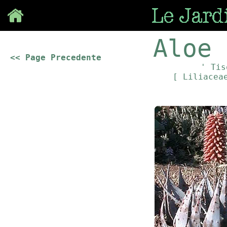
Save
Aloe 
<< Page Precedente
' Tis
[ Liliace