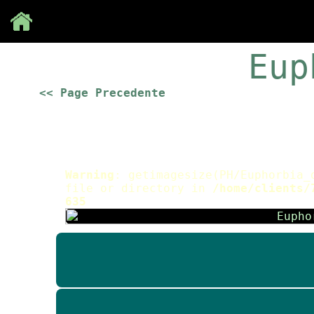
Save
Eup
<< Page Precedente
Warning
: getimagesize(PH/Euphorbia_
file or directory in
/home/clients/
635