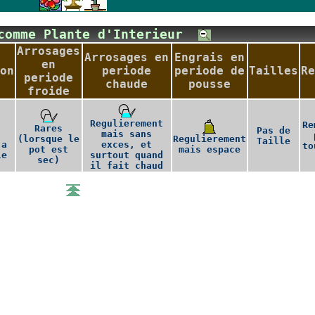
 comme Plante d'Interieur
Arrosages
Arrosages en
Engrais en
en
on
periode
periode de
Tailles
Re
periode
chaude
pousse
froide
Regulierement
Re
Rares
Pas de
mais sans
(lorsque le
Regulierement
Taille
 a
exces, et
to
pot est
mais espace
le
surtout quand
sec)
il fait chaud