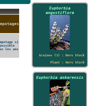
Euphorbia
angustiflora
mpotages
mpotage si
possible
us les ans
Graines (3) : Hors Stock
Plant : Hors Stock
Euphorbia ankarensis