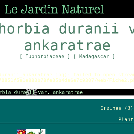
horbia duranii 
ankaratrae
[ Euphorbiaceae ]
[ Madagascar ]
duranii_ankaratrae.jpg): failed to open strea
70851f5e1e883b78fe05b4da6e7c9307/web/Fiche2.p
Graines (3)
Plant