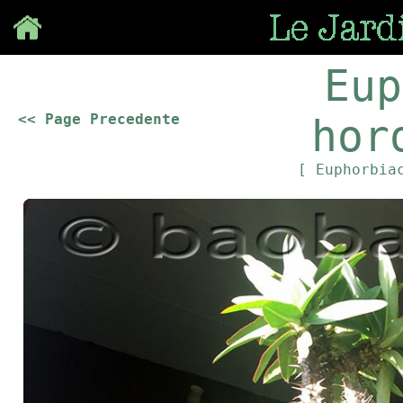
Save
Eup
<< Page Precedente
hor
[ Euphorbia