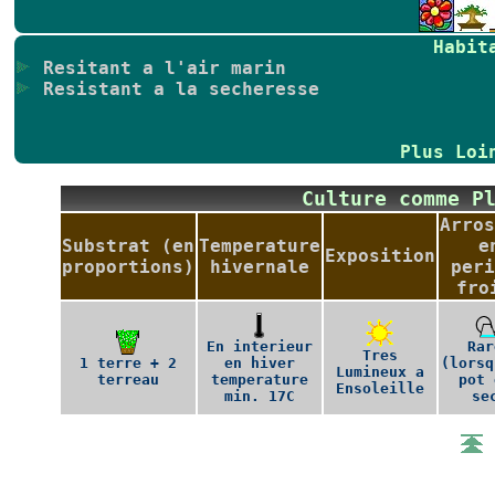
Habit
Resitant a l'air marin
Resistant a la secheresse
Plus Loi
Culture comme P
Arros
Substrat (en
Temperature
e
Exposition
proportions)
hivernale
peri
fro
En interieur
Rar
Tres
1 terre + 2
en hiver
(lorsq
Lumineux a
terreau
temperature
pot 
Ensoleille
min. 17C
se