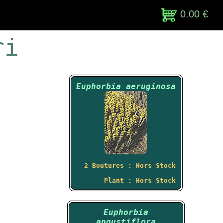
0.00 €
ri
Euphorbia aeruginosa
2 Boutures : Hors Stock
Plant : Hors Stock
Euphorbia
angustiflora