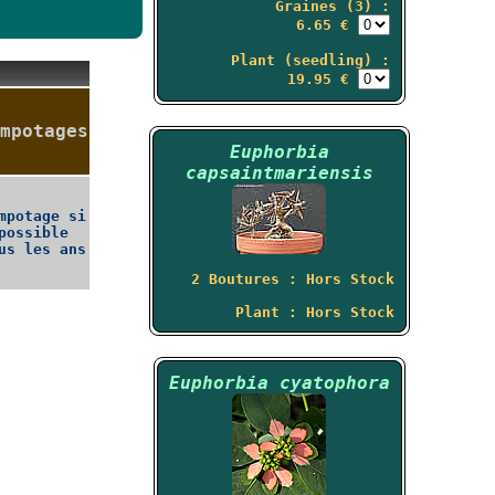
Graines (3) :
6.65 €
Plant (seedling) :
19.95 €
mpotages
Euphorbia
capsaintmariensis
mpotage si
possible
us les ans
2 Boutures : Hors Stock
Plant : Hors Stock
Euphorbia cyatophora