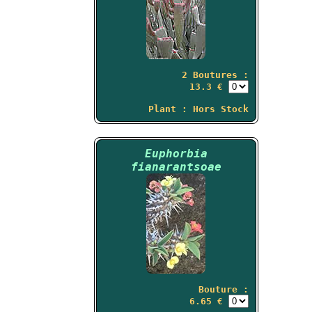
2 Boutures :
13.3 €
Plant : Hors Stock
Euphorbia
fianarantsoae
Bouture :
6.65 €