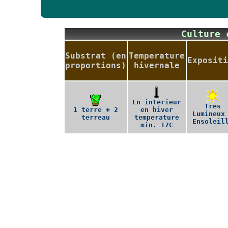
Culture
Substrat (en
Temperature
Expositi
proportions)
hivernale
En interieur
Tres
1 terre + 2
en hiver
Lumineux
terreau
temperature
Ensoleil
min. 17C