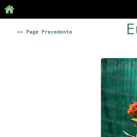
Save
E
<< Page Precedente