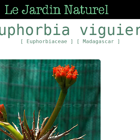
uphorbia viguie
[ Euphorbiaceae ]
[ Madagascar ]