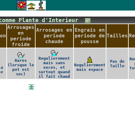
 comme Plante d'Interieur
Arrosages
Arrosages en
Engrais en
en
on
periode
periode de
Tailles
Re
periode
chaude
pousse
froide
Regulierement
Re
Rares
Pas de
mais sans
(lorsque le
Regulierement
Taille
 a
exces, et
to
pot est
mais espace
le
surtout quand
sec)
il fait chaud