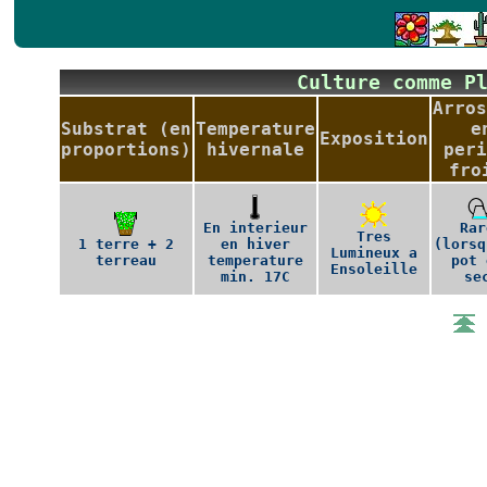
Culture comme P
Arros
Substrat (en
Temperature
e
Exposition
proportions)
hivernale
peri
fro
En interieur
Rar
Tres
1 terre + 2
en hiver
(lorsq
Lumineux a
terreau
temperature
pot 
Ensoleille
min. 17C
se