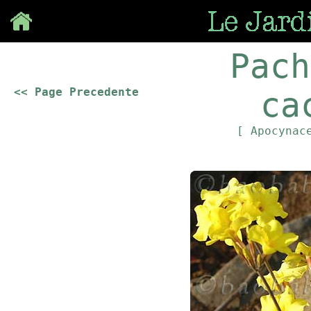
Save
Pach
<< Page Precedente
ca
[ Apocynac