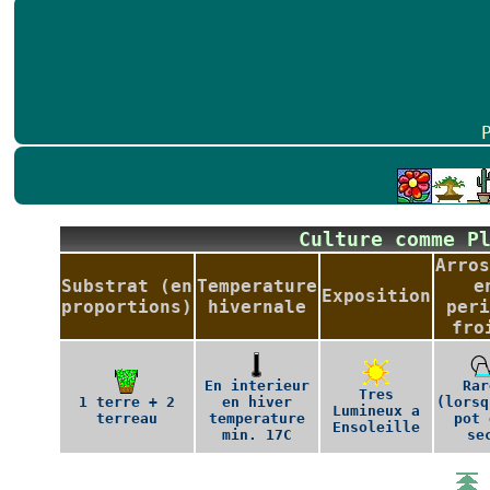
Culture comme P
Arros
Substrat (en
Temperature
e
Exposition
proportions)
hivernale
peri
fro
En interieur
Rar
Tres
1 terre + 2
en hiver
(lorsq
Lumineux a
terreau
temperature
pot 
Ensoleille
min. 17C
se