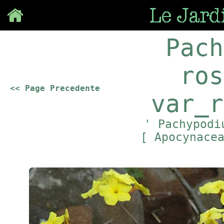
Save
Pach
ros
<< Page Precedente
var_r
' Pachypodi
[ Apocynace