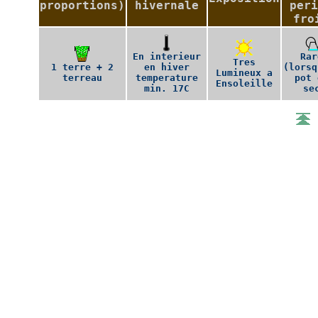
proportions)
hivernale
peri
fro
En interieur
Rar
Tres
1 terre + 2
en hiver
(lorsq
Lumineux a
terreau
temperature
pot 
Ensoleille
min. 17C
se