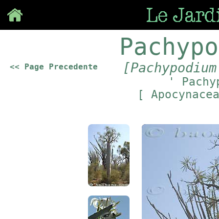
Save
Pachypo
[Pachypodium
<< Page Precedente
' Pachy
[ Apocynace