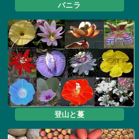
バニラ
登山と蔓