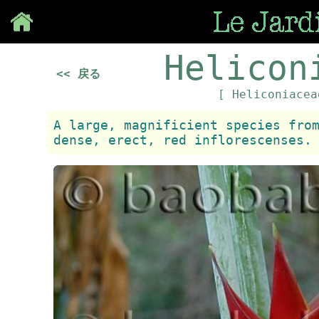
Save
Helicon
<< 戻る
[ Heliconiace
A large, magnificient species fro
dense, erect, red inflorescenses.