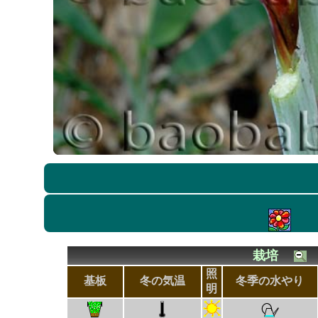
栽培
照
基板
冬の気温
冬季の水やり
明