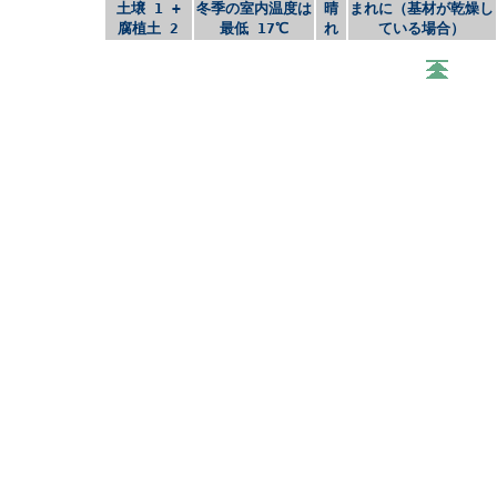
土壌 1 +
冬季の室内温度は
晴
まれに（基材が乾燥し
腐植土 2
最低 17℃
れ
ている場合）