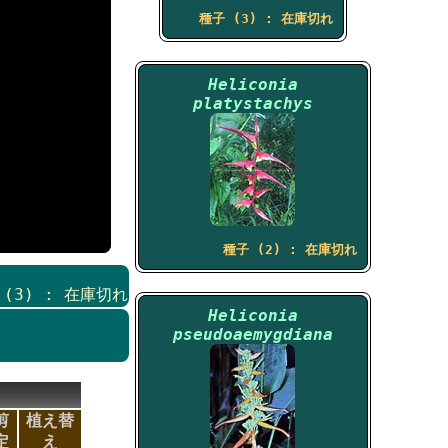
種子 (3) : 在庫切れ
Heliconia
platystachys
種子 (2) : 在庫切れ
s (3) : 在庫切れ
Heliconia
pseudoaemygdiana
剪
植え替
定
え