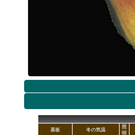
照
基板
冬の気温
明