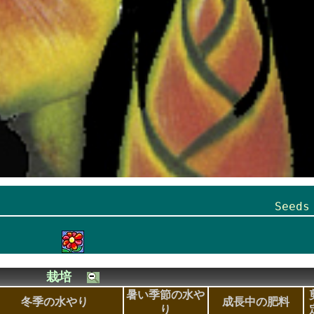
Seed
栽培
暑い季節の水や
冬季の水やり
成長中の肥料
り