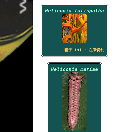
Heliconia latispatha
種子 (4) : 在庫切れ
Heliconia mariae