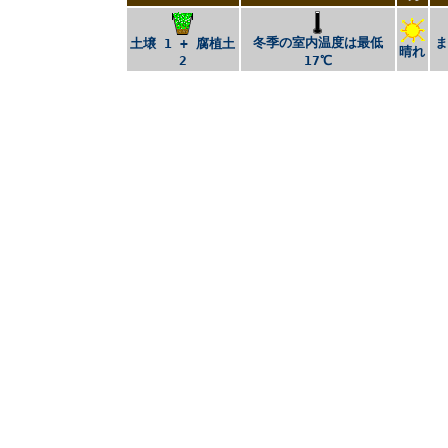
冬季の室内温度は最低
土壌 1 + 腐植土
晴れ
2
17℃