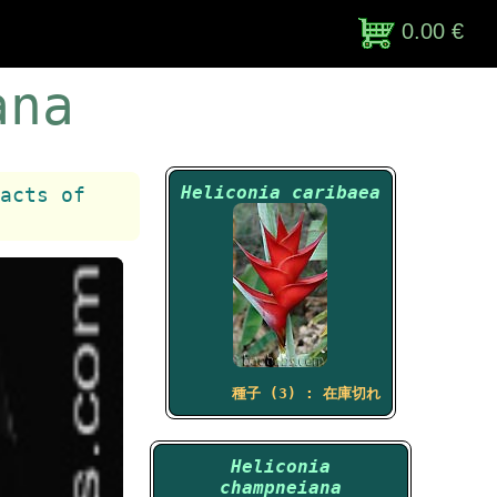
0.00 €
ana
Heliconia caribaea
acts of
種子 (3) : 在庫切れ
Heliconia
champneiana