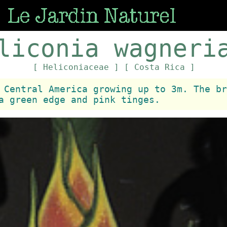
liconia wagneri
[ Heliconiaceae ]
[ Costa Rica ]
 Central America growing up to 3m. The br
a green edge and pink tinges.