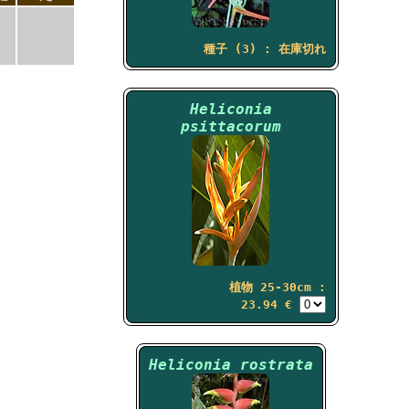
種子 (3) : 在庫切れ
Heliconia
psittacorum
植物 25-30cm :
23.94 €
Heliconia rostrata