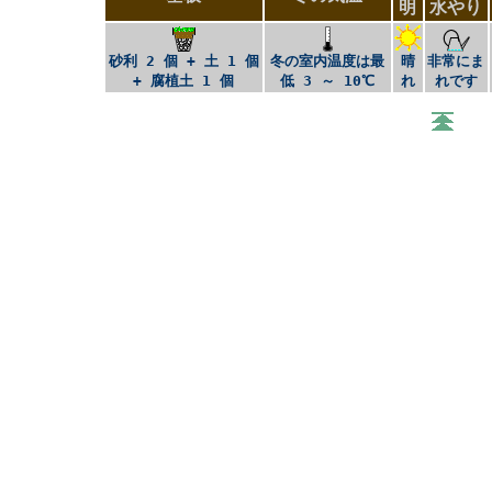
明
水やり
砂利 2 個 + 土 1 個
冬の室内温度は最
晴
非常にま
+ 腐植土 1 個
低 3 ～ 10℃
れ
れです