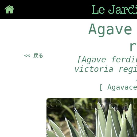
Save
Agave
r
<< 戻る
[Agave ferdi
victoria reg
[ Agavac