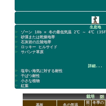
生息地
ゾーン 10b = 冬の最低気温 2℃ ～ 4℃ (35F
砂漠または乾燥地帯
石灰岩の丘陵地帯
ロッキー ヒルサイド
サバンナ草原
詳細...
塩辛い海気に対する耐性
干ばつ耐性
小さな植物
紅葉
栽培
照
冬季の
基板
冬の気温