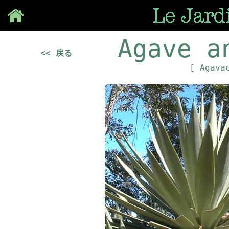
Save
Agave a
<< 戻る
[ Agava