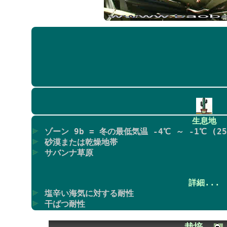
生息地
ゾーン 9b = 冬の最低気温 -4℃ ～ -1℃ (25F
砂漠または乾燥地帯
サバンナ草原
詳細...
塩辛い海気に対する耐性
干ばつ耐性
栽培