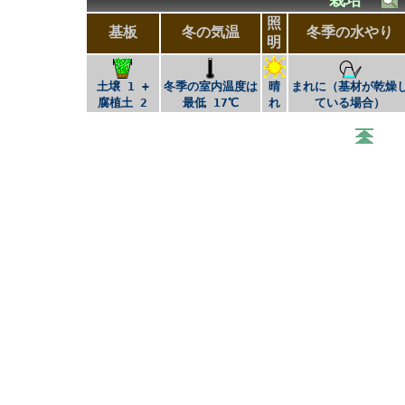
照
基板
冬の気温
冬季の水やり
明
土壌 1 +
冬季の室内温度は
晴
まれに（基材が乾燥
腐植土 2
最低 17℃
れ
ている場合）