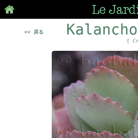
Save
Kalancho
<< 戻る
[ C