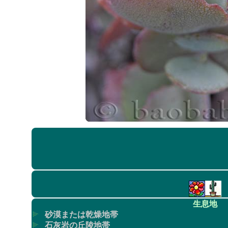
生息地
砂漠または乾燥地帯
石灰岩の丘陵地帯