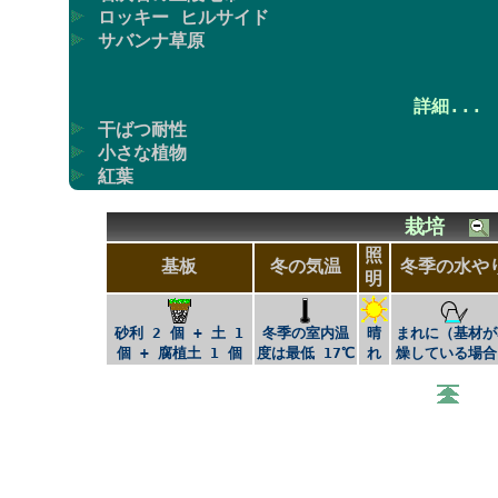
ロッキー ヒルサイド
サバンナ草原
詳細...
干ばつ耐性
小さな植物
紅葉
栽培
照
基板
冬の気温
冬季の水や
明
砂利 2 個 + 土 1
冬季の室内温
晴
まれに（基材が
個 + 腐植土 1 個
度は最低 17℃
れ
燥している場合