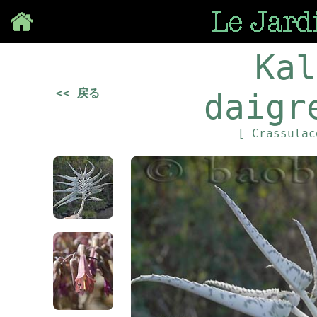
Save
Kal
<< 戻る
daigr
[ Crassula