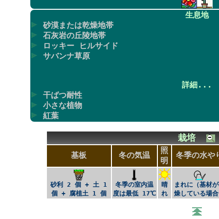
生息地
砂漠または乾燥地帯
石灰岩の丘陵地帯
ロッキー ヒルサイド
サバンナ草原
詳細...
干ばつ耐性
小さな植物
紅葉
栽培
照
基板
冬の気温
冬季の水や
明
砂利 2 個 + 土 1
冬季の室内温
晴
まれに（基材が
個 + 腐植土 1 個
度は最低 17℃
れ
燥している場合