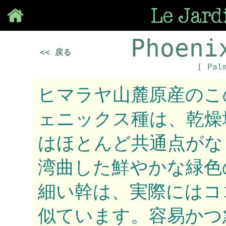
Save
Phoeni
<< 戻る
[ Pal
ヒマラヤ山麓原産のこ
ェニックス種は、乾燥
はほとんど共通点がな
湾曲した鮮やかな緑色
細い幹は、実際にはコ
似ています。容易かつ