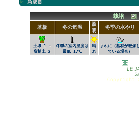
急成長
栽培
照
基板
冬の気温
冬季の水やり
明
土壌 1 +
冬季の室内温度は
晴
まれに（基材が乾燥
腐植土 2
最低 17℃
れ
ている場合）
LE J
Sa
Copyright 