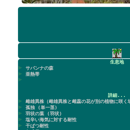
生息地
サバンナの森
亜熱帯
詳細...
雌雄異株（雌雄異株と雌蕊の花が別の植物に咲く
孤独 (単一茎)
羽状の葉 (羽状)
塩辛い海気に対する耐性
干ばつ耐性