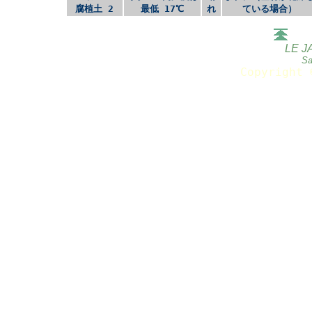
腐植土 2
最低 17℃
れ
ている場合）
LE J
Sa
Copyright 