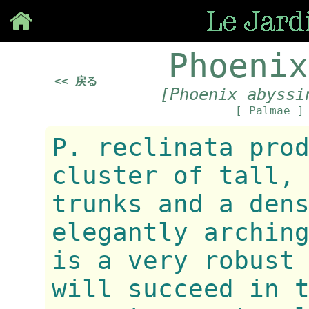
Save
Phoenix
<< 戻る
[Phoenix abyssi
[ Palmae 
P. reclinata pro
cluster of tall,
trunks and a den
elegantly archin
is a very robust
will succeed in 