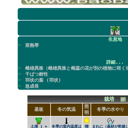
生息地
亜熱帯
詳細...
雌雄異株（雌雄異株と雌蕊の花が別の植物に咲く
干ばつ耐性
羽状の葉 (羽状)
急成長
栽培
照
基板
冬の気温
冬季の水やり
明
土壌 1 +
冬季の室内温度は
晴
まれに（基材が乾燥