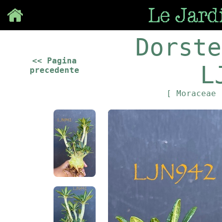
Save
Dorste
<< Pagina
L
precedente
[ Moraceae