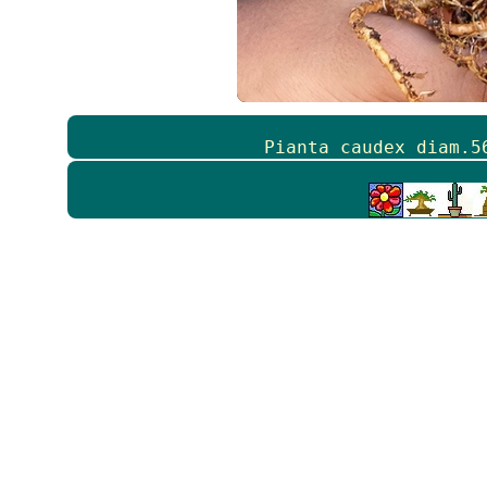
Pianta caudex diam.5