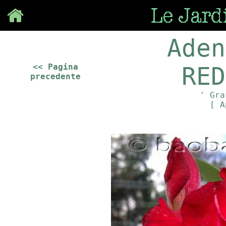
Save
Aden
<< Pagina
RED
precedente
' Gra
[ A