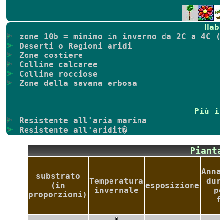
Hab
zone 10b = minimo in inverno da 2C a 4C (
Deserti o Regioni aridi
Zone costiere
Colline calcaree
Colline rocciose
Zone della savana erbosa
Più i
Resistente all'aria marina
Resistente all'aridit�
Pian
Ann
substrato
Temperatura
du
(in
esposizione
invernale
p
proporzioni)