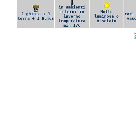
in ambienti
interni in
Molto
2 ghiaia + 1
rari
inverno
luminosa o
terra + 1 Humus
vas
temperatura
Assolato
min 17C