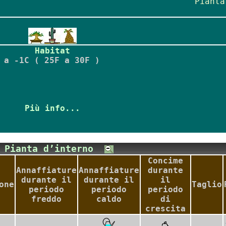
Pianta
Habitat
 a -1C ( 25F a 30F )
Più info...
Pianta d’interno
Concime
Annaffiature
Annaffiature
durante
durante il
durante il
il
one
Taglio
periodo
periodo
periodo
freddo
caldo
di
crescita