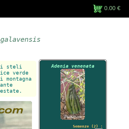
0.00 €
ngalavensis
Adenia venenata
i steli
ice verde
i montagna
ante
estate.
Semenze (2) :