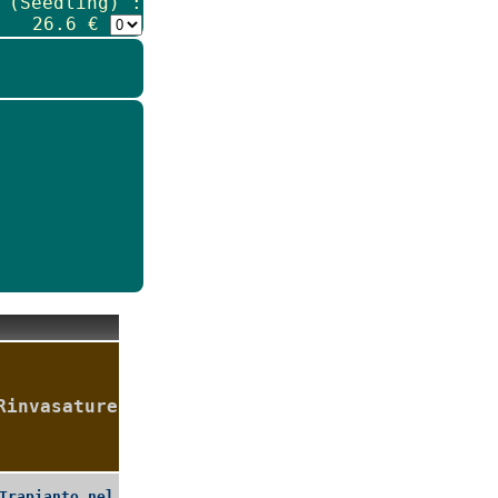
 (Seedling) :
26.6 €
Rinvasature
Trapianto nel