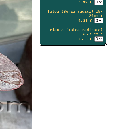
3.99 €
Talea (Senza radici) 15-
20cm :
9.31 €
Pianta (Talea radicata)
20-25cm :
26.6 €