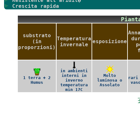
Resistente all'aridit�
Crescita rapida
Pian
Ann
substrato
Temperatura
du
(in
esposizione
invernale
p
proporzioni)
in ambienti
interni in
Molto
1 terra + 2
rari
inverno
luminosa o
Humus
vas
temperatura
Assolato
min 17C