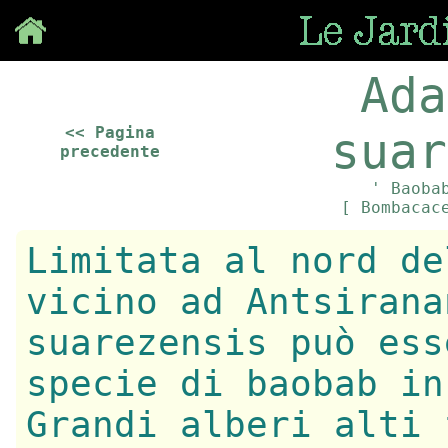
Save
Ada
<< Pagina
suar
precedente
' Baoba
[ Bombacac
Limitata al nord de
vicino ad Antsirana
suarezensis può ess
specie di baobab in
Grandi alberi alti 