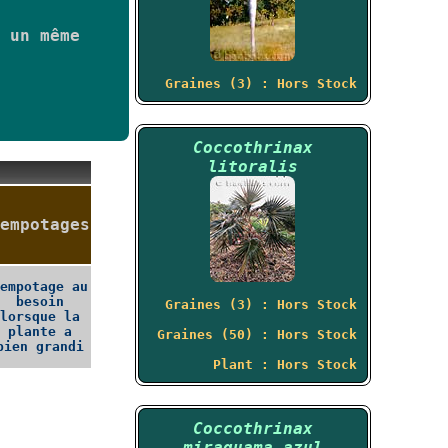
 un même
Graines (3) : Hors Stock
Coccothrinax
litoralis
empotages
empotage au
besoin
Graines (3) : Hors Stock
lorsque la
plante a
Graines (50) : Hors Stock
bien grandi
Plant : Hors Stock
Coccothrinax
miraguama azul