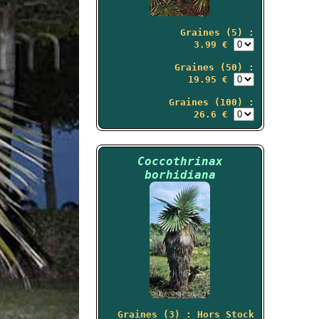
Graines (5) :
3.99 €
Graines (50) :
19.95 €
Graines (100) :
26.6 €
Coccothrinax
borhidiana
Graines (3) : Hors Stock