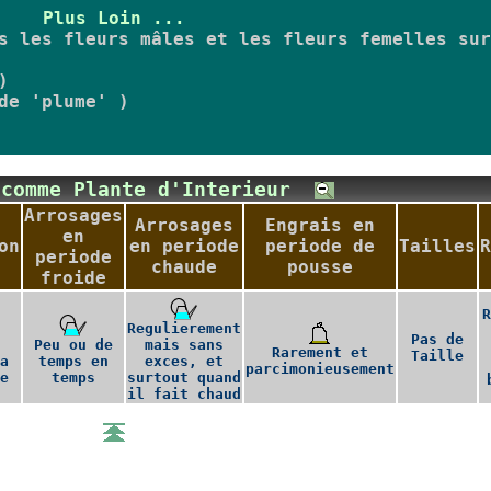
Plus Loin ...
s les fleurs mâles et les fleurs femelles sur
)
de 'plume' )
 comme Plante d'Interieur
Arrosages
Arrosages
Engrais en
en
on
en periode
periode de
Tailles
R
periode
chaude
pousse
froide
R
Regulierement
Pas de
Peu ou de
mais sans
Rarement et
Taille
a
temps en
exces, et
parcimonieusement
e
temps
surtout quand
il fait chaud