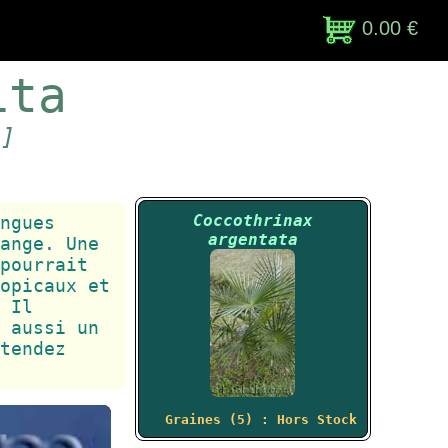
0.00 €
ita
a]
Coccothrinax
ngues
argentata
ange. Une
pourrait
opicaux et
 Il
 aussi un
tendez
Graines (5) : Hors Stock