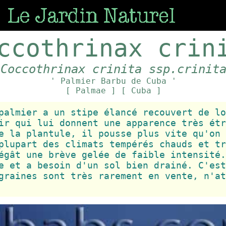
ccothrinax crin
[Coccothrinax crinita ssp.crinit
' Palmier Barbu de Cuba '
[ Palmae ]
[ Cuba ]
palmier a un stipe élancé recouvert de lo
ir qui lui donnent une apparence très étr
e la plantule, il pousse plus vite qu'on 
plupart des climats tempérés chauds et tr
égât une brève gelée de faible intensité.
e et a besoin d'un sol bien drainé. C'est
graines sont très rarement en vente, n'at