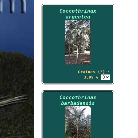
Coccothrinax
argentea
Graines (3) :
3.99 €
Coccothrinax
barbadensis