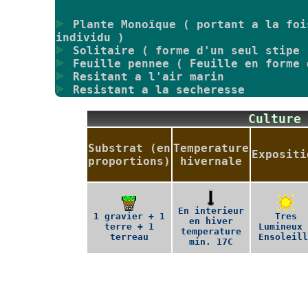
Plante Monoïque ( portant a la foi
individu )
Solitaire ( forme d'un seul stipe 
Feuille pennee ( Feuille en forme 
Resitant a l'air marin
Resistant a la secheresse
Culture
Substrat (en
Temperature
Expositi
proportions)
hivernale
En interieur
1 gravier + 1
Tres
en hiver
terre + 1
Lumineux 
temperature
terreau
Ensoleill
min. 17C