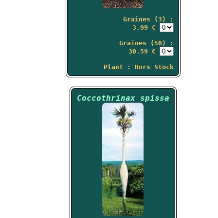
Graines (3) :
3.99 €
Graines (50) :
30.59 €
Plant : Hors Stock
Coccothrinax spissa