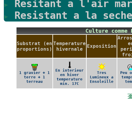
Resitant a l'air mar
Resistant a la seche
Culture comme
Arro
Substrat (en
Temperature
e
Exposition
proportions)
hivernale
per
fro
En interieur
1 gravier + 1
Tres
Peu 
en hiver
terre + 1
Lumineux a
temp
temperature
terreau
Ensoleille
te
min. 17C