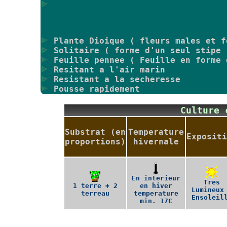
Plante Dioique ( fleurs males et f
Solitaire ( forme d'un seul stipe 
Feuille pennee ( Feuille en forme 
Resitant a l'air marin
Resistant a la secheresse
Pousse rapidement
Culture
Substrat (en
Temperature
Expositi
proportions)
hivernale
En interieur
Tres
1 terre + 2
en hiver
Lumineux
terreau
temperature
Ensoleil
min. 17C