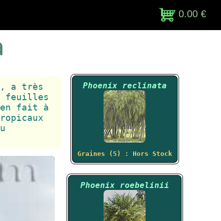
0.00 €
a
Phoenix reclinata
, a très
 feuilles
en fait à
ropicaux
u
Graines (5) : Hors Stock
Phoenix roebelinii