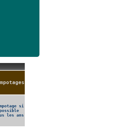
mpotages
mpotage si
possible
us les ans