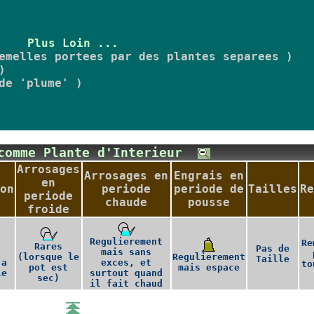
Plus Loin ...
emelles portees par des plantes separees )
)
de 'plume' )
 comme Plante d'Interieur
Arrosages
Arrosages en
Engrais en
en
on
periode
periode de
Tailles
Re
periode
chaude
pousse
froide
Regulierement
Re
Rares
Pas de
mais sans
(lorsque le
Regulierement
Taille
 a
exces, et
to
pot est
mais espace
le
surtout quand
sec)
il fait chaud