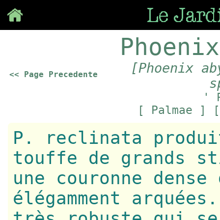
Save
Phoenix
[Phoenix ab
<< Page Precedente
s
' 
[ Palmae ]
P. reclinata produi
touffe de grands st
une couronne dense 
élégamment arquées.
très robuste qui se