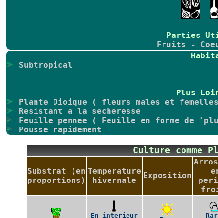
Parties Ut
Fruits - Coe
Habit
Subtropical
Plus Loi
Plante Dioique ( fleurs males et femelles
Resistant a la secheresse
Feuille pennee ( Feuille en forme de 'plu
Pousse rapidement
Culture comme P
Arros
Substrat (en
Temperature
e
Exposition
proportions)
hivernale
peri
fro
En interieur
Rar