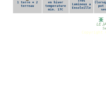
Tres
1 terre + 2
en hiver
(lorsq
Lumineux a
terreau
temperature
pot 
Ensoleille
min. 17C
se
LE J
Sa
Copyright 