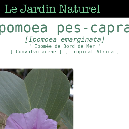
pomoea pes-capr
[Ipomoea emarginata]
' Ipomée de Bord de Mer '
[ Convolvulaceae ]
[ Tropical Africa ]