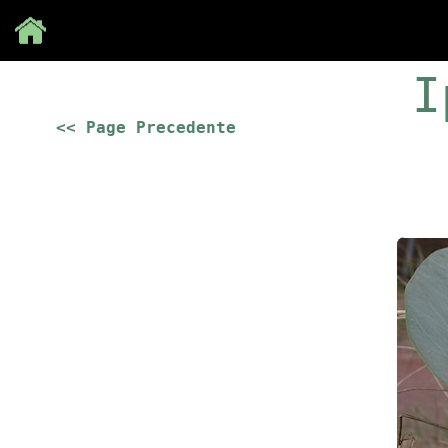
Save
I
<< Page Precedente