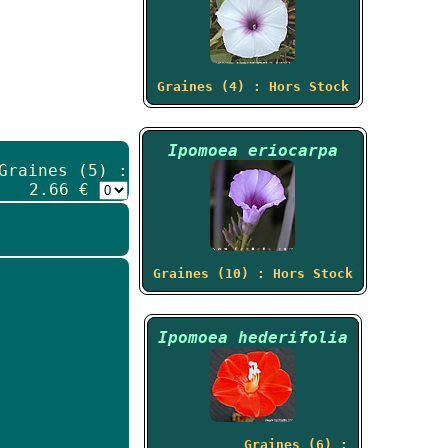
Graines (4) : Hors Stock
Ipomoea eriocarpa
Graines (5) :
2.66 €
Graines (10) : Hors Stock
Ipomoea hederifolia
Graines (6) :