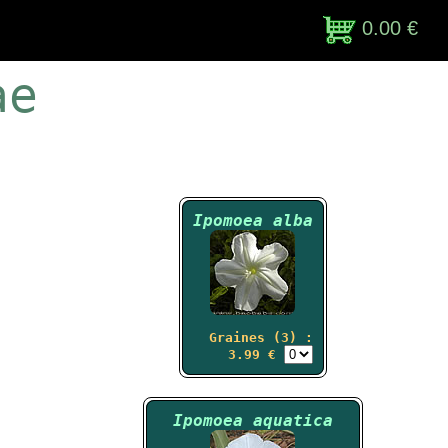
0.00 €
ae
Ipomoea alba
Graines (3) :
3.99 €
Ipomoea aquatica