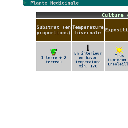
Plante Medicinale
Culture
Substrat (en
Temperature
Expositi
proportions)
hivernale
En interieur
Tres
1 terre + 2
en hiver
Lumineux
terreau
temperature
Ensoleil
min. 17C