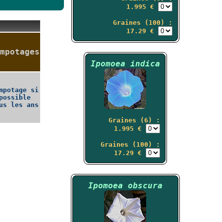
1.995 €
Graines (100) :
17.29 €
mpotages
Ipomoea indica
mpotage si
possible
us les ans
Graines (6) :
1.995 €
Graines (100) :
17.29 €
Ipomoea obscura