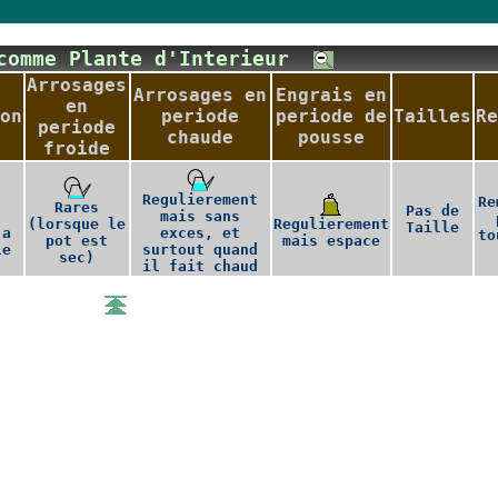
 comme Plante d'Interieur
Arrosages
Arrosages en
Engrais en
en
on
periode
periode de
Tailles
Re
periode
chaude
pousse
froide
Regulierement
Re
Rares
Pas de
mais sans
(lorsque le
Regulierement
Taille
 a
exces, et
to
pot est
mais espace
le
surtout quand
sec)
il fait chaud