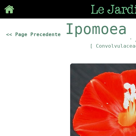
Save
Ipomoea 
<< Page Precedente
' 
[ Convolvulace