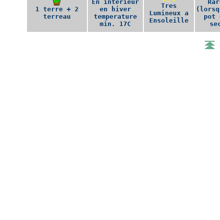
En interieur
Rar
Tres
1 terre + 2
en hiver
(lorsq
Lumineux a
terreau
temperature
pot 
Ensoleille
min. 17C
se