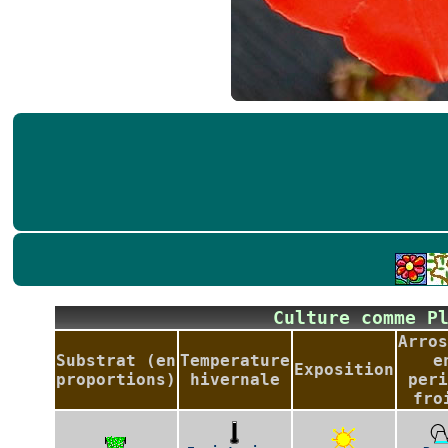
Culture comme P
Arros
Substrat (en
Temperature
e
Exposition
proportions)
hivernale
peri
fro