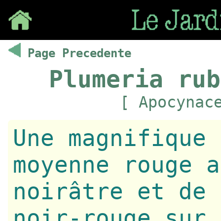
Save
Page Precedente
Plumeria rub
[ Apocynac
Une magnifique 
moyenne rouge a
noirâtre et de 
noir-rouge sur 