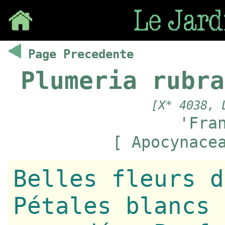
Save
Page Precedente
Plumeria rubra
[X* 4038, 
'Fra
[ Apocynace
Belles fleurs d
Pétales blancs 