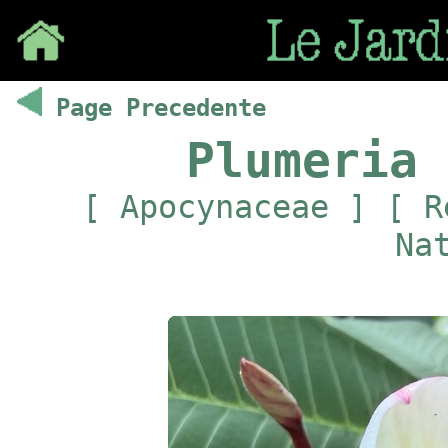
Save
Page Precedente
Plumeria 
[ Apocynaceae ] [ R
Na