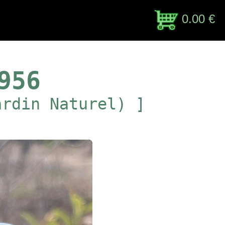
0.00 €
956
ardin Naturel) ]