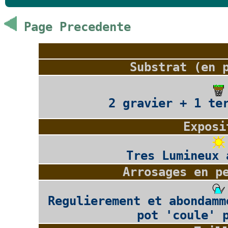
Page Precedente
Substrat (en 
2 gravier + 1 te
Exposi
Tres Lumineux 
Arrosages en p
Regulierement et abondamm
pot 'coule' 