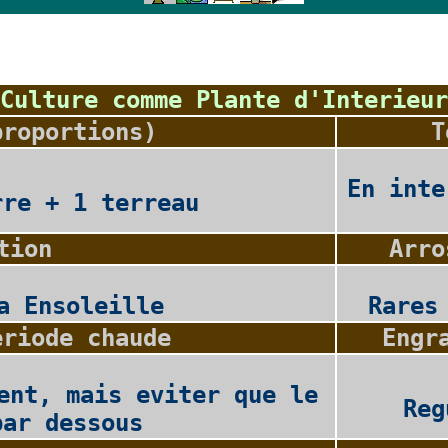
Culture comme Plante d'Interieur
proportions)
T
En inte
rre + 1 terreau
tion
Arro
a Ensoleille
Rares
eriode chaude
Engr
ent, mais eviter que le
Reg
par dessous