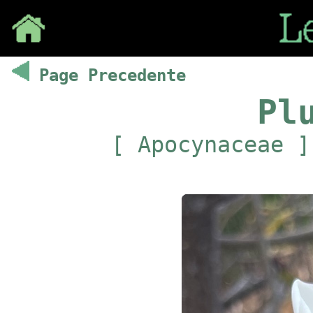
Save
Page Precedente
Pl
[ Apocynaceae ]