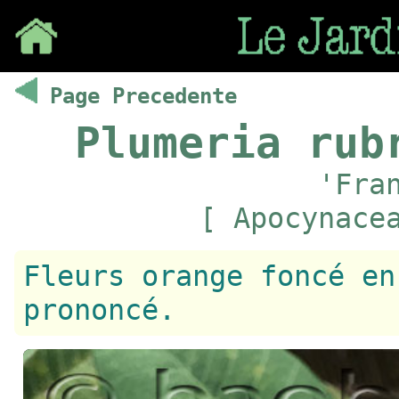
Save
Page Precedente
Plumeria rub
'Fra
[ Apocynace
Fleurs orange foncé en
prononcé.