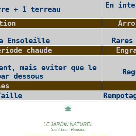
En inte
rre + 1 terreau
tion
Arro
a Ensoleille
Rares
eriode chaude
Engr
ent, mais eviter que le
Reg
par dessous
les
Taille
Rempota
LE JARDIN NATUREL
Saint Leu - Reunion
Copyright © Le Jardin Naturel