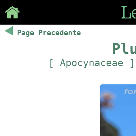
Save
Page Precedente
Pl
[ Apocynaceae ]