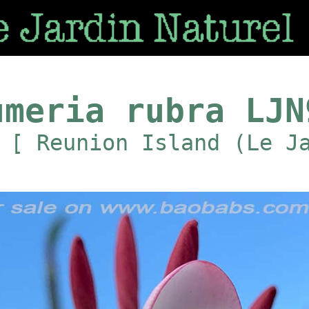
umeria rubra LJN
 [ Reunion Island (Le J