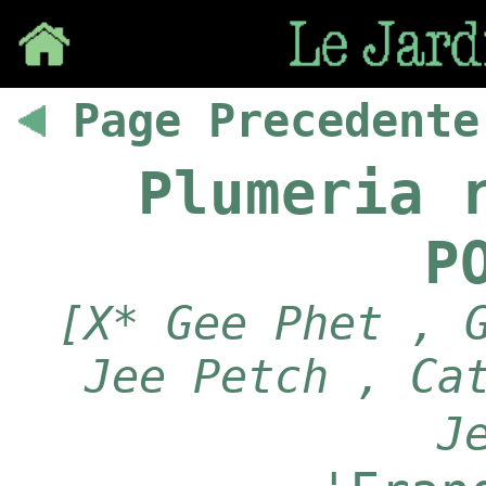
Save
Page Precedente
Plumeria 
P
[X* Gee Phet , 
Jee Petch , Ca
J