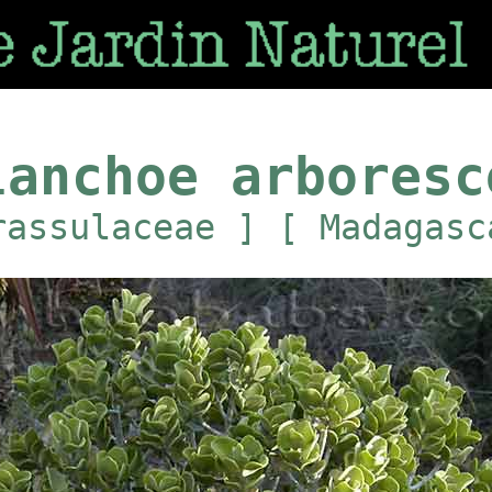
lanchoe arboresc
rassulaceae ] [ Madagasc