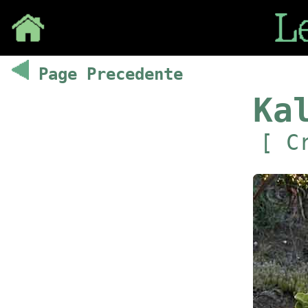
Save
Page Precedente
Ka
[ C