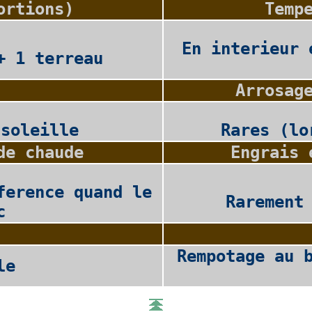
ortions)
Temp
En interieur 
+ 1 terreau
n
Arrosag
nsoleille
Rares (lo
de chaude
Engrais 
ference quand le
Rarement
c
Rempotage au 
le