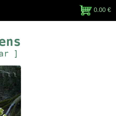
0.00 €
ens
ar ]