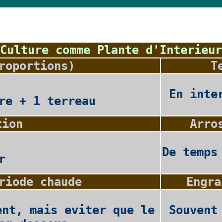
Culture comme Plante d'Interieur
roportions)
T
En inte
re + 1 terreau
tion
Arro
De temps
r
riode chaude
Engra
ent, mais eviter que le
Souvent