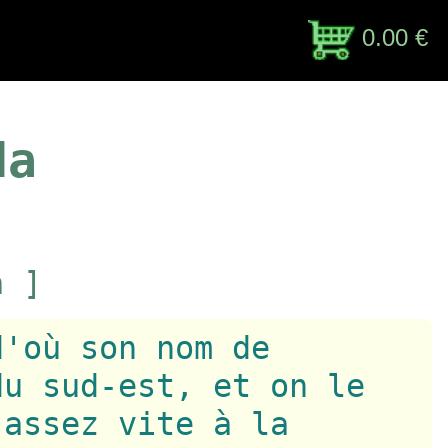
0.00 €
da
'
a ]
d'où son nom de
du sud-est, et on le
 assez vite à la