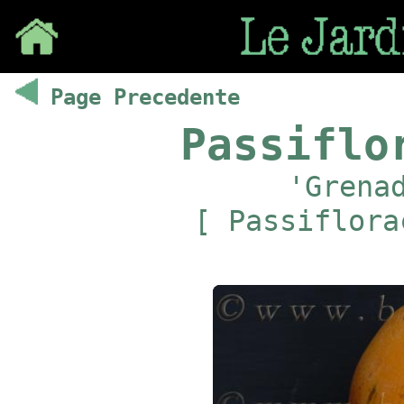
Save
Page Precedente
Passiflo
'Grena
[ Passiflora